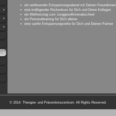
ein wohltuender Entspannungsabend mit Deinen Freundinnen
>
eine kräftigender Rückenkurs für Dich und Deine Kollegen
ein Wellnesstag zum Junggesellinnenabschied
>
ein Personaltraining für Dich alleine
eine sanfte Entspannungsreihe für Dich und Deinen Partner
>
>
© 2014. Therapie- und Präventionszentrum. All Rights Reserved.