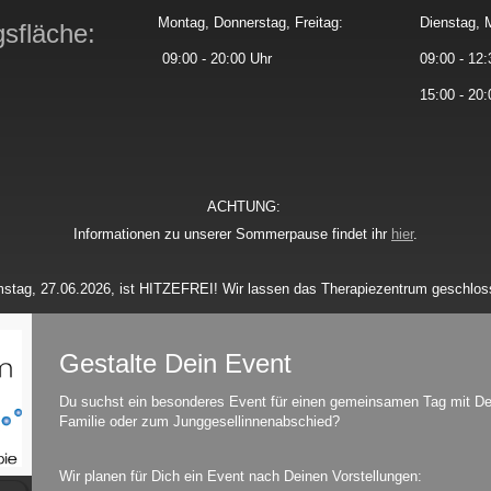
Montag, Donnerstag, Freitag:
Dienstag, 
gsfläche:
09:00 - 20:00 Uhr
09:00 - 12:
15:00 - 20:
ACHTUNG:
Informationen zu unserer Sommerpause findet ihr
hier
.
stag, 27.06.2026, ist HITZEFREI! Wir lassen das Therapiezentrum geschlos
Gestalte Dein Event
Du suchst ein besonderes Event für einen gemeinsamen Tag mit Dei
Familie oder zum Junggesellinnenabschied?
Wir planen für Dich ein Event nach Deinen Vorstellungen: